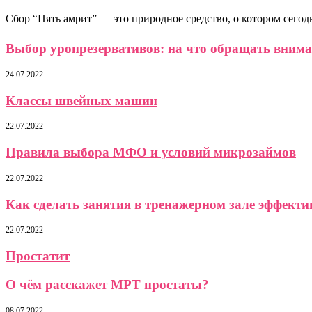
Сбор “Пять амрит” — это природное средство, о котором сегод
Выбор уропрезервативов: на что обращать вниман
24.07.2022
Классы швейных машин
22.07.2022
Правила выбора МФО и условий микрозаймов
22.07.2022
Как сделать занятия в тренажерном зале эффект
22.07.2022
Простатит
О чём расскажет МРТ простаты?
08.07.2022