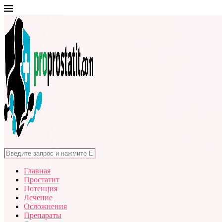
Главная
Простатит
Потенция
Лечение
Осложнения
Препараты