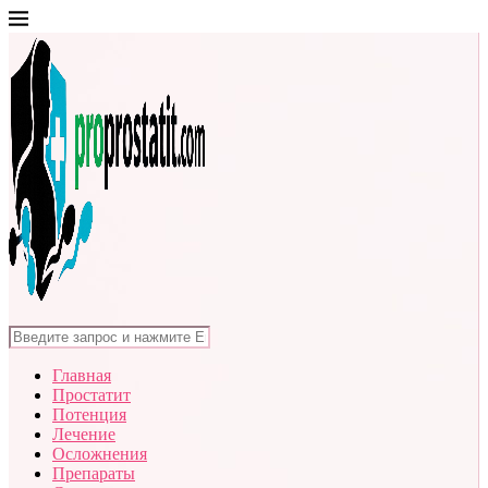
Главная
Простатит
Потенция
Лечение
Осложнения
Препараты