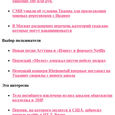
хищение 100 млн руб.
СМИ узнали об условии Трампа для продолжения
мирных переговоров с Ираном
В Москве расширяют перечень категорий граждан,
которые могут вакцинироватся
Выбор пользователя
Новая песня Агутина и «Идиот» в формате Netflix
Пермский «Молот» одержал пятую победу подряд
Немецкий концерн Rheinmetall впервые поставил на
Украину снаряды с нового завода
Это интересно
Тело погибшего извлечено из-под завалов общежития
колледжа в ЛНР
Пермяк, на которого молятся в США, забросил
первую шайбу в НХЛ. Видео