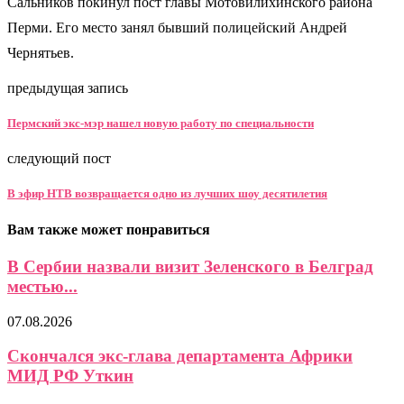
Сальников покинул пост главы Мотовилихинского района
Перми. Его место занял бывший полицейский Андрей
Чернятьев.
предыдущая запись
Пермский экс-мэр нашел новую работу по специальности
следующий пост
В эфир НТВ возвращается одно из лучших шоу десятилетия
Вам также может понравиться
В Сербии назвали визит Зеленского в Белград
местью...
07.08.2026
Скончался экс-глава департамента Африки
МИД РФ Уткин