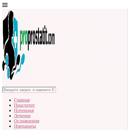
Главная
Простатит
Потенция
Лечение
Осложнения
Препараты