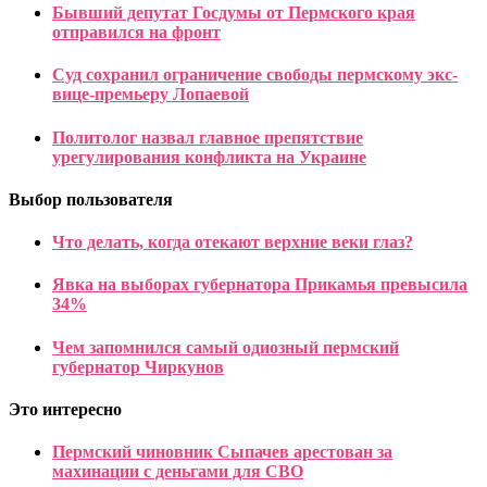
Бывший депутат Госдумы от Пермского края
отправился на фронт
Суд сохранил ограничение свободы пермскому экс-
вице-премьеру Лопаевой
Политолог назвал главное препятствие
урегулирования конфликта на Украине
Выбор пользователя
Что делать, когда отекают верхние веки глаз?
Явка на выборах губернатора Прикамья превысила
34%
Чем запомнился самый одиозный пермский
губернатор Чиркунов
Это интересно
Пермский чиновник Сыпачев арестован за
махинации с деньгами для СВО