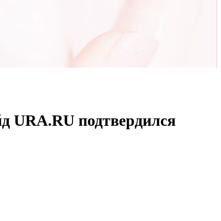
йд URA.RU подтвердился