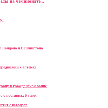
еды на чемпионате...
...
ке Лондона и Вашингтона
передвижных аптеках
трану к гражданской войне
 о поставках Patriot
летит с выборов