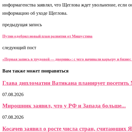
информагенства заявлял, что Щеглова ждет увольнение, если
информацию об уходе Щеглова.
предыдущая запись
Путин одобрил новый план развития от Мишустина
следующий пост
«Первая запись в трудовой — дворник»: с чего начинали карьеру и бизнес
Вам также может понравиться
Глава дипломатии Ватикана планирует посетить 
07.08.2026
Мирошник заявил, что у РФ и Запада больше...
07.08.2026
Косачев заявил о росте числа стран, считающих Я