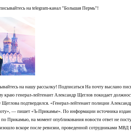
писывайтесь на telegram-канал "Большая Пермь"!
ывайтесь на нашу рассылку! Подписаться На почту выслано пись
у краю генерал-лейтенант Александр Щеглов покидает должнос
е Щеглова подтвердился. «Генерал-лейтенант полиции Александр
оту», — пишет «Ъ-Прикамье». По информации источника издания
по Прикамью, на момент опубликования новости ответ не посту
оизошло вскоре после ревизии, проведенной сотрудниками МВД 