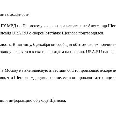
дит с должности
ГУ МВД по Пермскому краю генерал-лейтенант Александр Щегл
 инсайд URA.RU о скорой отставке Щеглова подтвердился.
ость. В пятницу, 6 декабря он сообщил об этом своим подчине
овик увольняется в связи с выходом на пенсию. URA.RU напра
и в Москву на внеплановую аттестацию. Это произошло вскоре 
ял, что Щеглова ждет увольнение, если он провалит аттестацию
или информацию об уходе Щеглова.