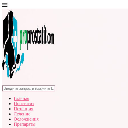
Главная
Простатит
Потенция
Лечение
Осложнения
Препараты