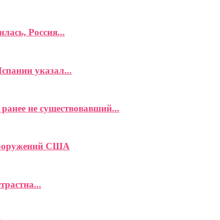
лась, Россия...
спании указал...
ранее не существовавший...
вооружений США
растна...