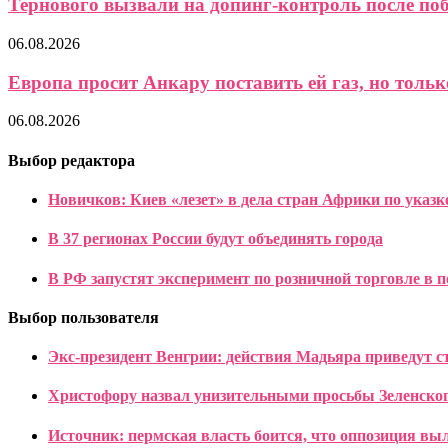
Тернового вызвали на допинг-контроль после поб
06.08.2026
Европа просит Анкару поставить ей газ, но только
06.08.2026
Выбор редактора
Новичков: Киев «лезет» в дела стран Африки по указ
В 37 регионах России будут объединять города
В РФ запустят эксперимент по розничной торговле в 
Выбор пользователя
Экс-президент Венгрии: действия Мадьяра приведут с
Христофору назвал унизительными просьбы Зеленского
Источник: пермская власть боится, что оппозиция вы