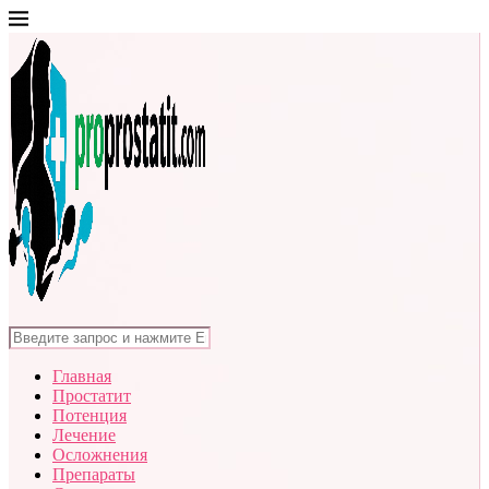
Главная
Простатит
Потенция
Лечение
Осложнения
Препараты