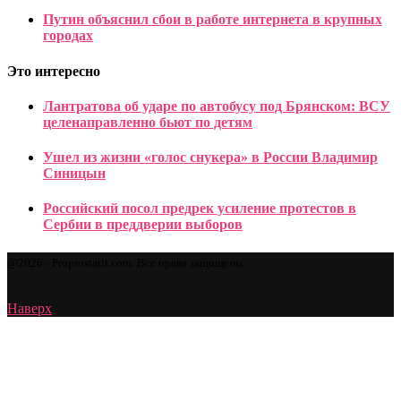
Путин объяснил сбои в работе интернета в крупных
городах
Это интересно
Лантратова об ударе по автобусу под Брянском: ВСУ
целенаправленно бьют по детям
Ушел из жизни «голос снукера» в России Владимир
Синицын
Российский посол предрек усиление протестов в
Сербии в преддверии выборов
@2026 - Proprostatit.com. Все права защищены.
Наверх