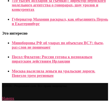
«10 тысяч долларов за съемки»: директор пермского
модельного агентства о гонорарах, шоу уродов и
конкурентах
Губернатор Махонин раскрыл, как объединить Пермь
и Екатеринбург
Это интересно
Минобороны РФ об ударах по объектам ВСУ: бьем,
раз слов не понимают
Посол Филатов: Россия готова к возможным
пиратским действиям Ирландии
Москва выделила деньги на уральские дороги.
Повезло трем регионам
@2026 - Proprostatit.com. Все права защищены.
Наверх