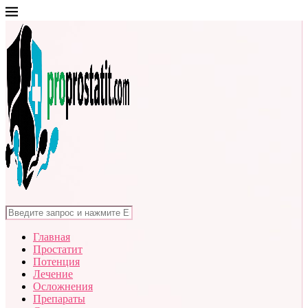
Главная
Простатит
Потенция
Лечение
Осложнения
Препараты