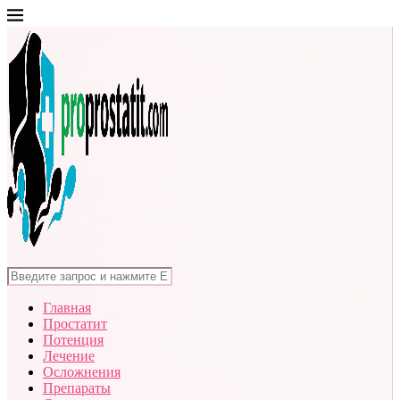
Главная
Простатит
Потенция
Лечение
Осложнения
Препараты