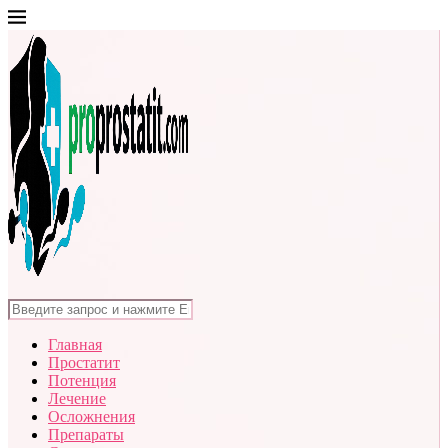
Главная
Простатит
Потенция
Лечение
Осложнения
Препараты