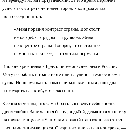
и переведут их на португальский. За это время пермячка
успела посмотреть не только город, в котором жила,
но и соседний штат.
«Меня поразил контраст страны. Вот стоят
небоскребы, а рядом — трущобы. Жила
не в центре страны. Говорят, что в столице
намного красивее», — отметила пермячка.
В плане криминала в Бразилии не опаснее, чем в России.
Могут ограбить в транспорте или на улице в темное время
суток. Но пермячка старалась не задерживаться допоздна
и не ездить на автобусах в часы пик.
Ксения отметила, что сами бразильцы ведут себя вполне
дружелюбно. Занимаются бегом, ходьбой, делают гимнастику
на пляже, танцуют. «У них там каждый пятачок пляжа занят
группами занимающихся. Среди них много пенсионеров», —