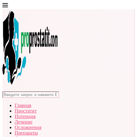
Главная
Простатит
Потенция
Лечение
Осложнения
Препараты