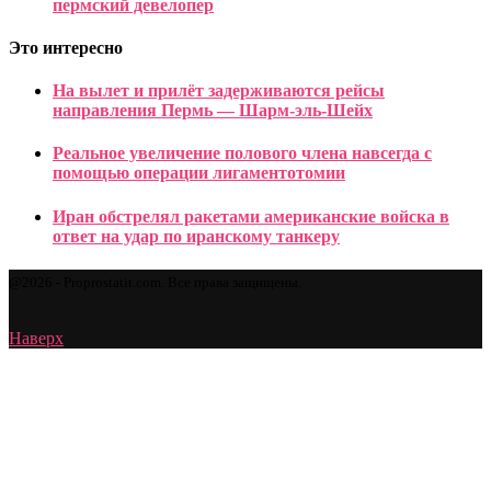
пермский девелопер
Это интересно
На вылет и прилёт задерживаются рейсы
направления Пермь — Шарм-эль-Шейх
Реальное увеличение полового члена навсегда с
помощью операции лигаментотомии
Иран обстрелял ракетами американские войска в
ответ на удар по иранскому танкеру
@2026 - Proprostatit.com. Все права защищены.
Наверх