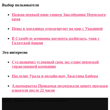
Выбор пользователя
Назван первый вице-спикер Заксобрания Пермского
края
Цены в магазинах отреагируют на мир с Украиной
В Стамбуле женщина насмерть разбилась, упав с
Галатской башни
Это интересно
Суд назначил условный срок экс-главе пермской
управляющей компании
Наследие Урала и онлайн-шоу Джастина Бибера
Алкомаркеты Прикамья поддержали запрет продажи
алкоголя после 22 часов
@2026 - Proprostatit.com. Все права защищены.