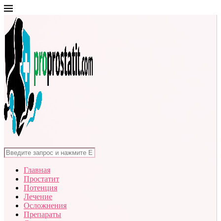
Главная
Простатит
Потенция
Лечение
Осложнения
Препараты