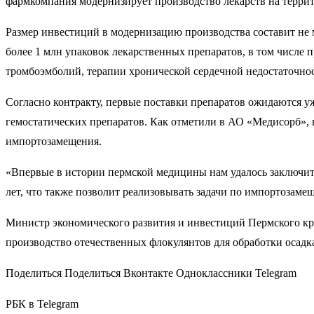
фармкомпания модернизирует производство лекарств на террит
Размер инвестиций в модернизацию производства составит не м
более 1 млн упаковок лекарственных препаратов, в том числе 
тромбоэмболий, терапии хронической сердечной недостаточнос
Согласно контракту, первые поставки препаратов ожидаются у
гемостатических препаратов. Как отметили в АО «Медисорб», в
импортозамещения.
«Впервые в истории пермской медицины нам удалось заключит
лет, что также позволит реализовывать задачи по импортозам
Министр экономического развития и инвестиций Пермского кра
производство отечественных флокулянтов для обработки осадк
Поделиться Поделиться Вконтакте Одноклассники Telegram
РБК в Telegram