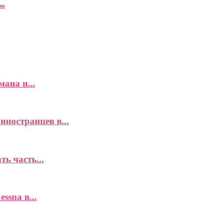
ью
ана и...
иностранцев в...
ь часть...
ssna в...