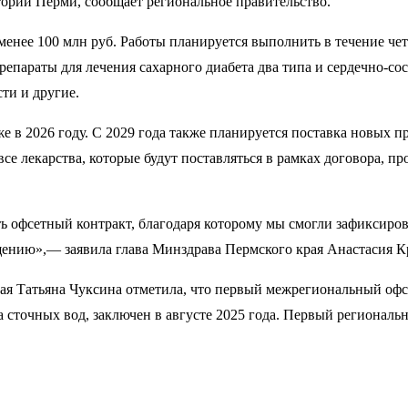
ории Перми, сообщает региональное правительство.
енее 100 млн руб. Работы планируется выполнить в течение чет
препараты для лечения сахарного диабета два типа и сердечно-с
ти и другие.
же в 2026 году. С 2029 года также планируется поставка новых
се лекарства, которые будут поставляться в рамках договора, п
ь офсетный контракт, благодаря которому мы смогли зафиксиро
ещению»,— заявила глава Минздрава Пермского края Анастасия К
я Татьяна Чуксина отметила, что первый межрегиональный офсе
а сточных вод, заключен в августе 2025 года. Первый регионал