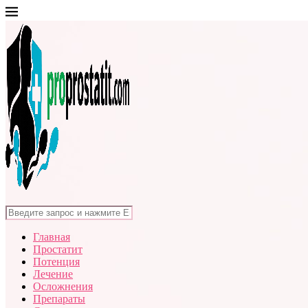
Главная
Простатит
Потенция
Лечение
Осложнения
Препараты