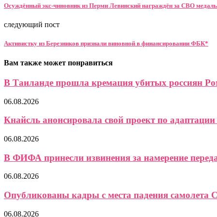
Осуждённый экс-чиновник из Перми Левинский награждён за СВО медал
следующий пост
Активистку из Березников признали виновной в финансировании ФБК*
Вам также может понравиться
В Таиланде прошла кремация убитых россиян Ром
06.08.2026
Кнайсль анонсировала свой проект по адаптации 
06.08.2026
В ФИФА принесли извинения за намерение передат
06.08.2026
Опубликованы кадры с места падения самолета Ce
06.08.2026