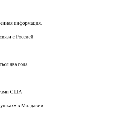
ренная информация.
связи с Россией
ься два года
татами США
вушках» в Молдавии