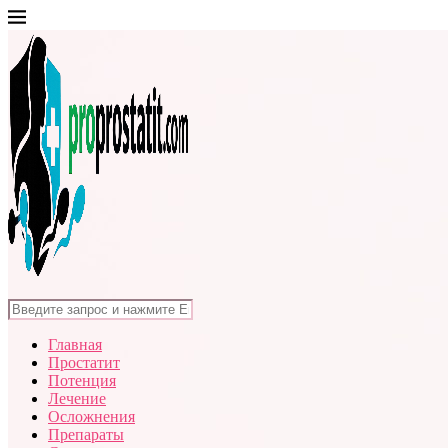
Главная
Простатит
Потенция
Лечение
Осложнения
Препараты