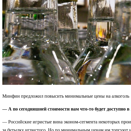
Минфин предложил повысить минимальные цены на алкоголь
— А по сегодняшней стоимости нам что-то будет доступно в 
— Российские игристые вина эконом-сегмента некоторых произв
за бутылку игристого. Но по минимальным ценам им торгуют н