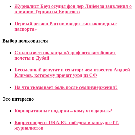
Журналист Боуз осудил фон дер Ляйен за заявления о
влиянии Турции на Евросоюз
Первый регион России вводит «антиковидные
паспорта»
Выбор пользователя
Стало известно, когда «Аэрофлот» возобновит
полеты в Дубай
Бессменный депутат и сенатор: чем известен Андрей
Климов, которому прочат уход из СФ
На что указывает боль после семяизвержения?
Это интересно
Корпоративные подарки – кому что дарить?
Корреспондент URA.RU победил в конкурсе IT-
журналистов