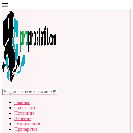
Главная
Простатит
Потенция
Лечение
Осложнения
Препараты