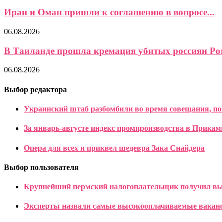
Иран и Оман пришли к соглашению в вопросе...
06.08.2026
В Таиланде прошла кремация убитых россиян Ром
06.08.2026
Выбор редактора
Украинский штаб разбомбили во время совещания, по
За январь-августе индекс промпроизводства в Прикам
Опера для всех и приквел шедевра Зака Снайдера
Выбор пользователя
Крупнейший пермский налогоплательщик получил вы
Эксперты назвали самые высокооплачиваемые вакан