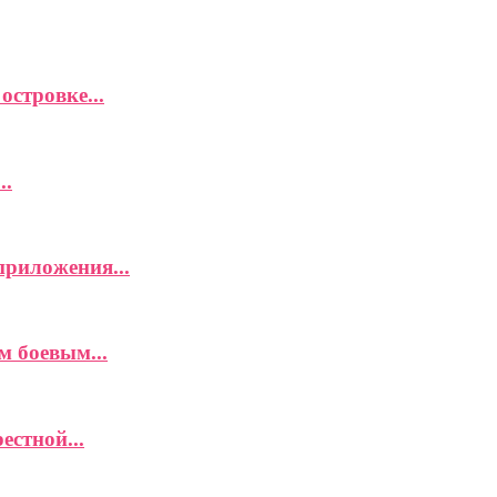
островке...
..
приложения...
м боевым...
естной...