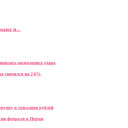
ана и...
явилась видеозапись удара
ье снизился на 2,6%
ручку в триллион рублей
сии февраля в Перми