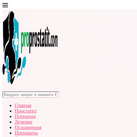
Главная
Простатит
Потенция
Лечение
Осложнения
Препараты