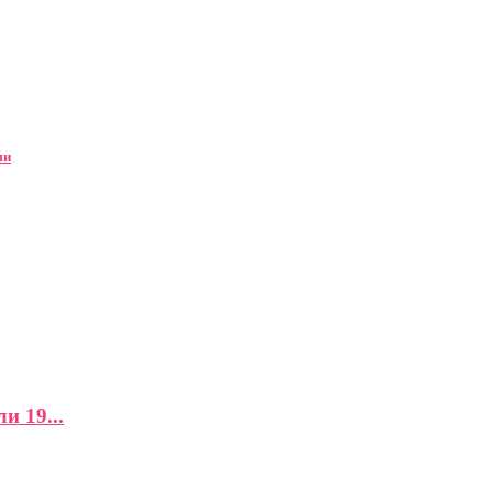
ми
и 19...