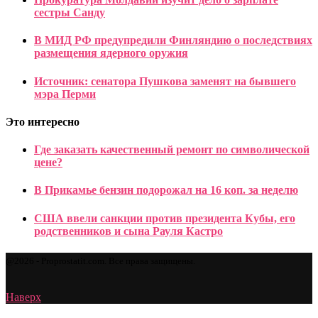
сестры Санду
В МИД РФ предупредили Финляндию о последствиях
размещения ядерного оружия
Источник: сенатора Пушкова заменят на бывшего
мэра Перми
Это интересно
Где заказать качественный ремонт по символической
цене?
В Прикамье бензин подорожал на 16 коп. за неделю
США ввели санкции против президента Кубы, его
родственников и сына Рауля Кастро
@2026 - Proprostatit.com. Все права защищены.
Наверх