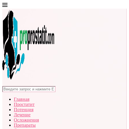
Главная
Простатит
Потенция
Лечение
Осложнения
Препараты