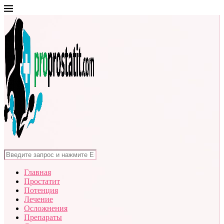
Главная
Простатит
Потенция
Лечение
Осложнения
Препараты