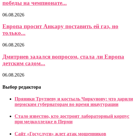
победы на чемпионате...
06.08.2026
Европа просит Анкару поставить ей газ, но
только...
06.08.2026
Дмитриев задался вопросом, стала ли Европа
детским садом...
06.08.2026
Выбор редактора
Пряники Трутневу и костыль Чиркунову: что дарили
пермским губернаторам во время инаугурации
Стало известно, кто достроит лабораторный корпус
при медколледже в Перми
Сайт «Госуслуги» ждет атак мошенников