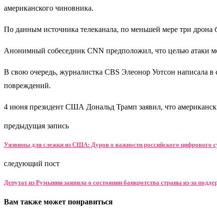
американского чиновника.
По данным источника телеканала, по меньшей мере три дрон
Анонимный собеседник CNN предположил, что целью атаки мог
В свою очередь, журналистка CBS Элеонор Уотсон написала в с
повреждений.
4 июня президент США Дональд Трамп заявил, что американск
предыдущая запись
Уязвимы для слежки из США: Дуров о важности российского цифрового с
следующий пост
Депутат из Румынии заявила о состоянии банкротства страны из-за подд
Вам также может понравиться