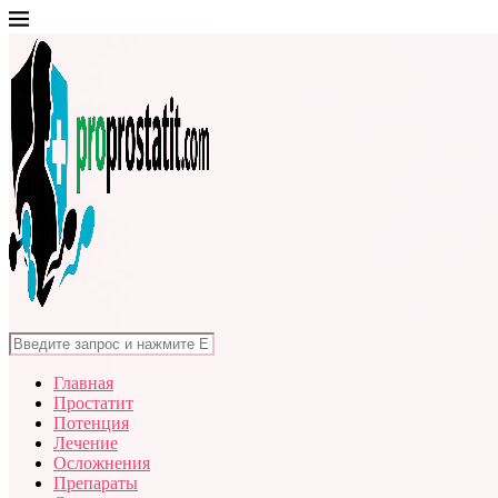
Главная
Простатит
Потенция
Лечение
Осложнения
Препараты