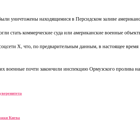
а были уничтожены находящимися в Персидском заливе америка
ли стать коммерческие суда или американские военные объекты
оцсети X, что, по предварительным данным, в настоящее время 
их военные почти закончили инспекцию Ормузского пролива на 
уверенитета
ержки Киева