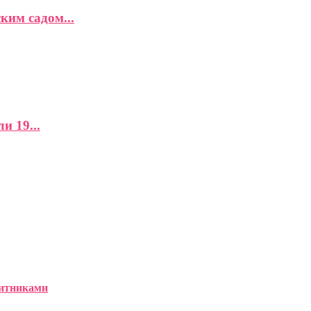
ким садом...
и 19...
щитниками