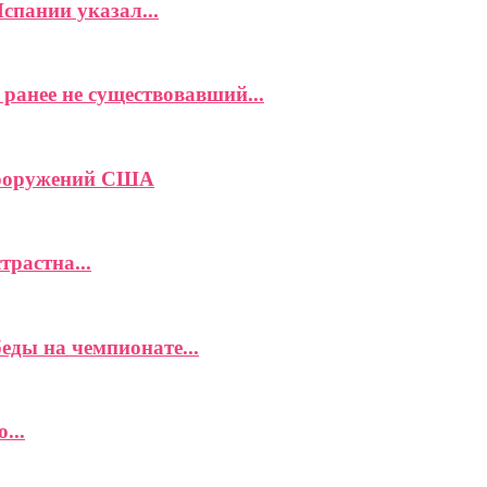
спании указал...
ранее не существовавший...
вооружений США
растна...
еды на чемпионате...
...