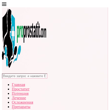
Главная
Простатит
Потенция
Лечение
Осложнения
Препараты