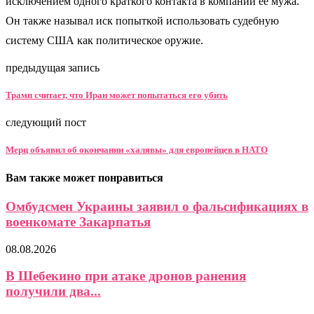
исключением одного краткого контакта в компании ее мужа.
Он также называл иск попыткой использовать судебную
систему США как политическое оружие.
предыдущая запись
Трамп считает, что Иран может попытаться его убить
следующий пост
Мерц объявил об окончании «халявы» для европейцев в НАТО
Вам также может понравиться
Омбудсмен Украины заявил о фальсификациях в
военкомате Закарпатья
08.08.2026
В Шебекино при атаке дронов ранения
получили два...