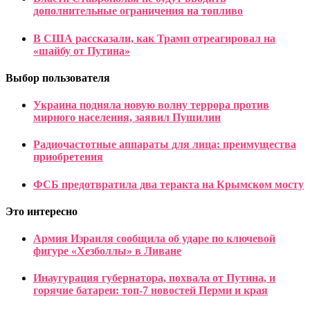
дополнительные ограничения на топливо
В США рассказали, как Трамп отреагировал на
«шайбу от Путина»
Выбор пользователя
Украина подняла новую волну террора против
мирного населения, заявил Пушилин
Радиочастотные аппараты для лица: преимущества
приобретения
ФСБ предотвратила два теракта на Крымском мосту
Это интересно
Армия Израиля сообщила об ударе по ключевой
фигуре «Хезболлы» в Ливане
Инаугурация губернатора, похвала от Путина, и
горячие батареи: топ-7 новостей Перми и края