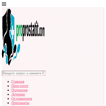
Главная
Простатит
Потенция
Лечение
Осложнения
Препараты