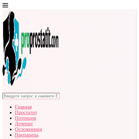
Главная
Простатит
Потенция
Лечение
Осложнения
Препараты