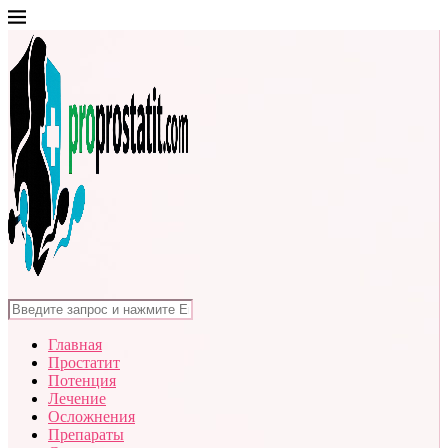
Главная
Простатит
Потенция
Лечение
Осложнения
Препараты