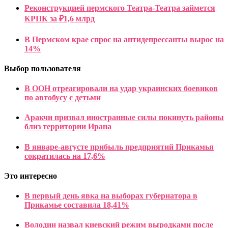
Реконструкцией пермского Театра-Театра займется
КРПК за ₽1,6 млрд
В Пермском крае спрос на антидепрессанты вырос на
14%
Выбор пользователя
В ООН отреагировали на удар украинских боевиков
по автобусу с детьми
Аракчи призвал иностранные силы покинуть районы
близ территории Ирана
В январе-августе прибыль предприятий Прикамья
сократилась на 17,6%
Это интересно
В первый день явка на выборах губернатора в
Прикамье составила 18,41%
Володин назвал киевский режим выродками после