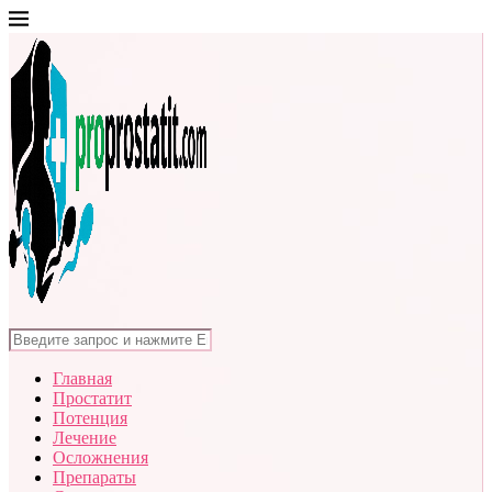
Главная
Простатит
Потенция
Лечение
Осложнения
Препараты