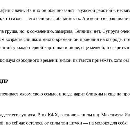
афии с дачи. На них он обычно занят «мужской работой», несвя
я, что газон — его основная обязанность. А именно выращивание
ла груша, но, к сожалению, замерзла. Теплицы нет. Супруга оче
вом возрасте слишком много времени он проводил на огороде, п
 ранний урожай первой картошки в июле, еще мелкой, и сварить 
аксимум свободного времени: зимой пытается приезжать хотя бы 
ЛДПР
ечивает мясом свою семью, иногда дарит близким и еще на прода
владеет его супруга. В их КФХ, расположенном в д. Максимята 
в, но сейчас осталось от силы три штуки — на молоко для себя.