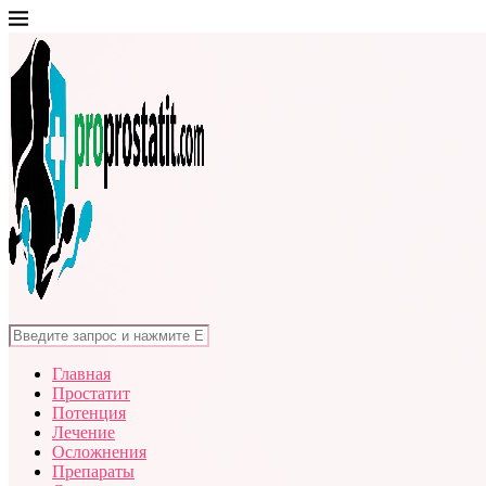
Главная
Простатит
Потенция
Лечение
Осложнения
Препараты