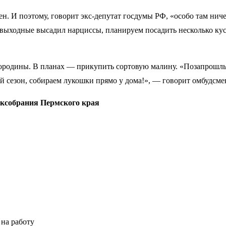
ен. И поэтому, говорит экс-депутат госдумы РФ, «особо там нич
выходные высадил нарциссы, планируем посадить несколько кус
мородины. В планах — прикупить сортовую малину. «Позапрошлы
ой сезон, собираем лукошки прямо у дома!», — говорит омбудсме
аксобрания Пермского края
 на работу