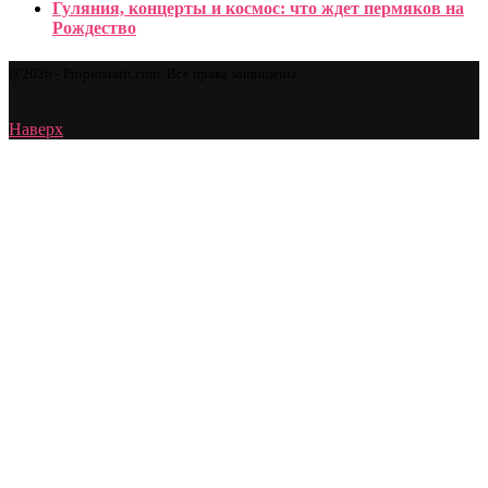
Гуляния, концерты и космос: что ждет пермяков на
Рождество
@2026 - Proprostatit.com. Все права защищены.
Наверх