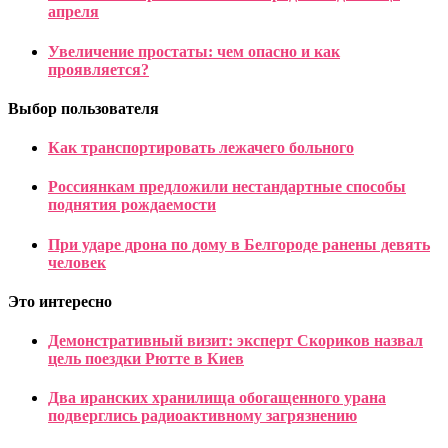
апреля
Увеличение простаты: чем опасно и как
проявляется?
Выбор пользователя
Как транспортировать лежачего больного
Россиянкам предложили нестандартные способы
поднятия рождаемости
При ударе дрона по дому в Белгороде ранены девять
человек
Это интересно
Демонстративный визит: эксперт Скориков назвал
цель поездки Рютте в Киев
Два иранских хранилища обогащенного урана
подверглись радиоактивному загрязнению