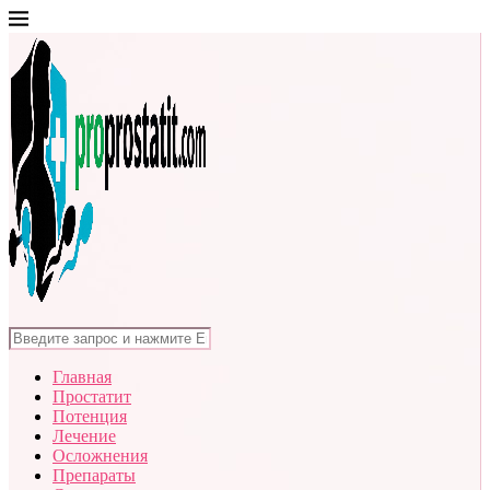
Главная
Простатит
Потенция
Лечение
Осложнения
Препараты