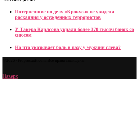
Потерпевшие по делу «Крокуса» не увидели
раскаяния у осужденных террористов
У Такера Карлсона украли более 370 тысяч банок со
снюсом
На что указывает боль в паху у мужчин слева?
@2026 - Proprostatit.com. Все права защищены.
Наверх