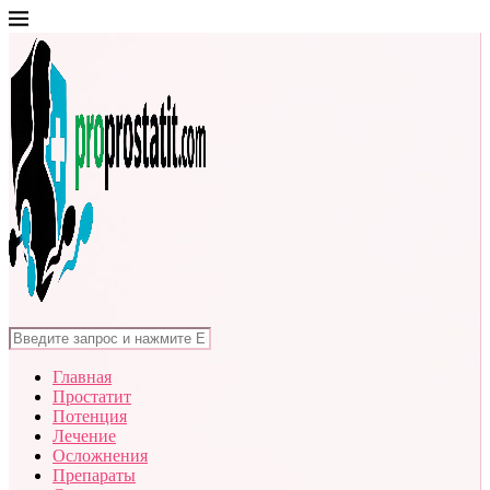
Главная
Простатит
Потенция
Лечение
Осложнения
Препараты