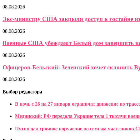
08.08.2026
Экс-министру США закрыли доступ к гостайне из-
08.08.2026
Военные США убеждают Белый дом завершить кон
08.08.2026
Офицеров-Бельский: Зеленский хочет склонить Ву
08.08.2026
Выбор редактора
В ночь с 26 на 27 января ограничат движение по трас
Мединский: РФ передала Украине тела 1 тысячи военн
Путин дал срочное поручение по семьям участников 