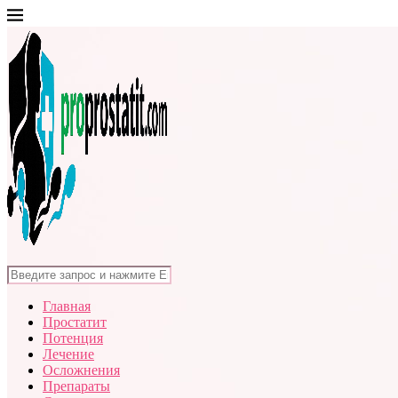
Главная
Простатит
Потенция
Лечение
Осложнения
Препараты