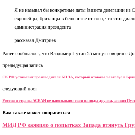
Я не называл бы конкретные даты [визита делегации из 
европейцы, британцы в бешенстве от того, что этот диал
администрация президента
рассказал Дмитриев
Ранее сообщалось, что Владимир Путин 55 минут говорил с Д
предыдущая запись
СК РФ установит производителя БПЛА, который атаковал автобус в Брян
следующий пост
Россия и страны АСЕАН не навязывают свои взгляды другим, заявил Пут
Вам также может понравиться
МИД РФ заявило о попытках Запада втянуть Груз