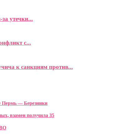
за утечки...
фликт с...
чича к санкциям против...
се Пермь — Березники
ых, взамен получила 35
СВО