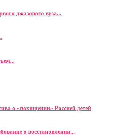
вого джазового вуза...
.
ъем...
ива о «похищении» Россией детей
ование о восстановлении...