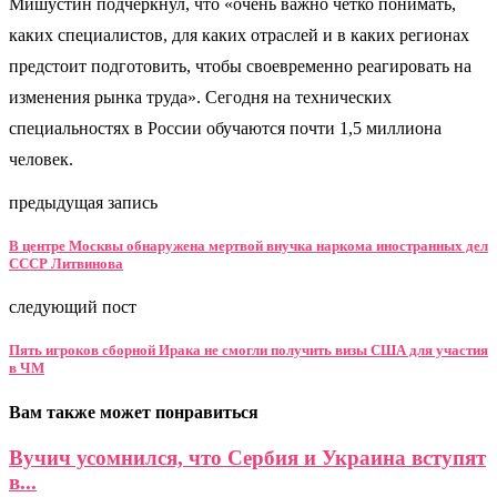
Мишустин подчеркнул, что «очень важно четко понимать,
каких специалистов, для каких отраслей и в каких регионах
предстоит подготовить, чтобы своевременно реагировать на
изменения рынка труда». Сегодня на технических
специальностях в России обучаются почти 1,5 миллиона
человек.
предыдущая запись
В центре Москвы обнаружена мертвой внучка наркома иностранных дел
СССР Литвинова
следующий пост
Пять игроков сборной Ирака не смогли получить визы США для участия
в ЧМ
Вам также может понравиться
Вучич усомнился, что Сербия и Украина вступят
в...