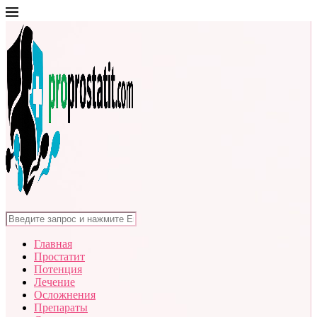
Главная
Простатит
Потенция
Лечение
Осложнения
Препараты