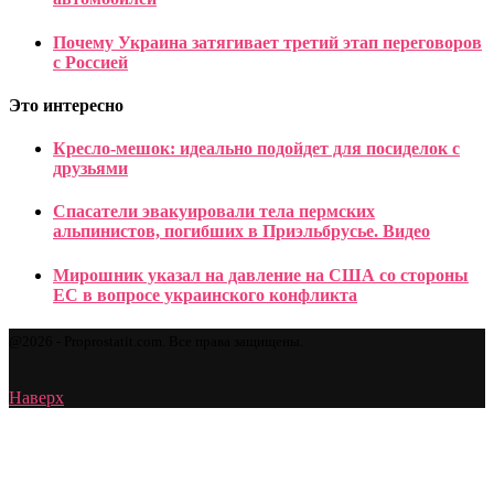
Почему Украина затягивает третий этап переговоров
с Россией
Это интересно
Кресло-мешок: идеально подойдет для посиделок с
друзьями
Спасатели эвакуировали тела пермских
альпинистов, погибших в Приэльбрусье. Видео
Мирошник указал на давление на США со стороны
ЕС в вопросе украинского конфликта
@2026 - Proprostatit.com. Все права защищены.
Наверх