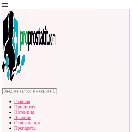
Главная
Простатит
Потенция
Лечение
Осложнения
Препараты