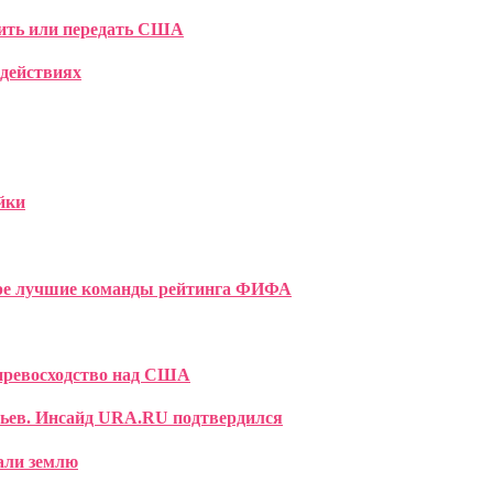
жить или передать США
 действиях
йки
ыре лучшие команды рейтинга ФИФА
превосходство над США
рьев. Инсайд URA.RU подтвердился
али землю