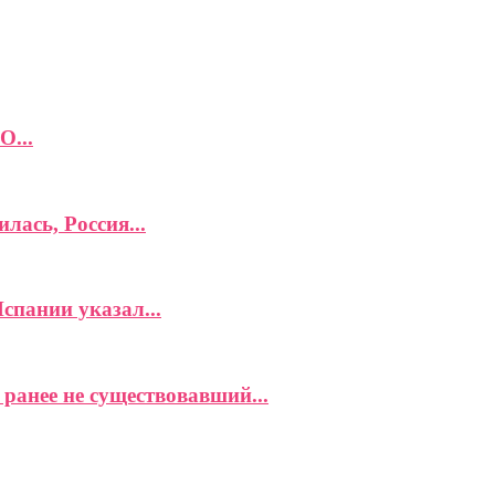
О...
лась, Россия...
спании указал...
ранее не существовавший...