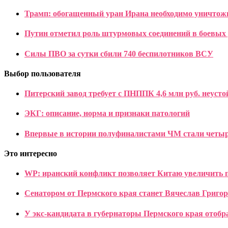
Трамп: обогащенный уран Ирана необходимо уничто
Путин отметил роль штурмовых соединений в боевых
Силы ПВО за сутки сбили 740 беспилотников ВСУ
Выбор пользователя
Питерский завод требует с ПНППК 4,6 млн руб. неусто
ЭКГ: описание, норма и признаки патологий
Впервые в истории полуфиналистами ЧМ стали чет
Это интересно
WP: иранский конфликт позволяет Китаю увеличить 
Сенатором от Пермского края станет Вячеслав Григо
У экс-кандидата в губернаторы Пермского края отобр