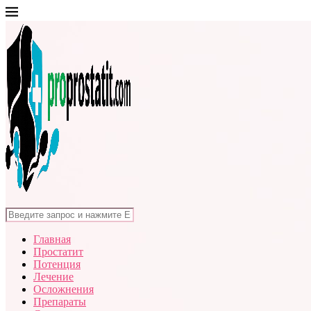
Главная
Простатит
Потенция
Лечение
Осложнения
Препараты