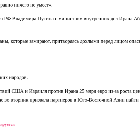
 равно ничего не умеет».
та РФ Владимира Путина с министром внутренних дел Ирана Абб
каны, которые замирают, притворяясь дохлыми перед лицом опасн
ких народов.
ствий США и Израиля против Ирана 25 млрд евро из-за роста цен
ас во вторник призвала партнеров в Юго-Восточной Азии найти 
нируется