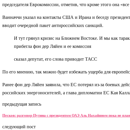
председателя Еврокомиссии, отметив, что кроме этого она «все
Ванначчи указал на контакты США и Ирана и беседу президен
вводит очередной пакет антироссийских санкций.
И тут грянул кризис на Ближнем Востоке. И мы как тара
прибегла фон дер Ляйен и ее комиссия
сказал депутат, его слова приводит ТАСС
По его мнению, так можно будет избежать ущерба для европейс
Ранее фон дер Ляйен заявила, что ЕС потерял из-за боевых дей
российских энергоносителей, а глава дипломатии ЕС Кая Калл
предыдущая запись
Песков: разговор Путина с президентом ОАЭ Аль Нахайяном пока не пла
следующий пост