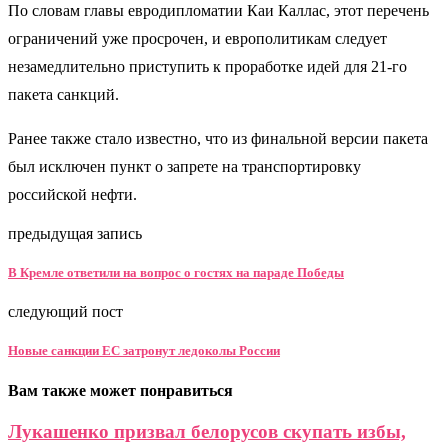
По словам главы евродипломатии Каи Каллас, этот перечень
ограничений уже просрочен, и европолитикам следует
незамедлительно приступить к проработке идей для 21-го
пакета санкций.
Ранее также стало известно, что из финальной версии пакета
был исключен пункт о запрете на транспортировку
российской нефти.
предыдущая запись
В Кремле ответили на вопрос о гостях на параде Победы
следующий пост
Новые санкции ЕС затронут ледоколы России
Вам также может понравиться
Лукашенко призвал белорусов скупать избы,