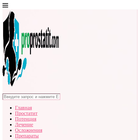
Главная
Простатит
Потенция
Лечение
Осложнения
Препараты