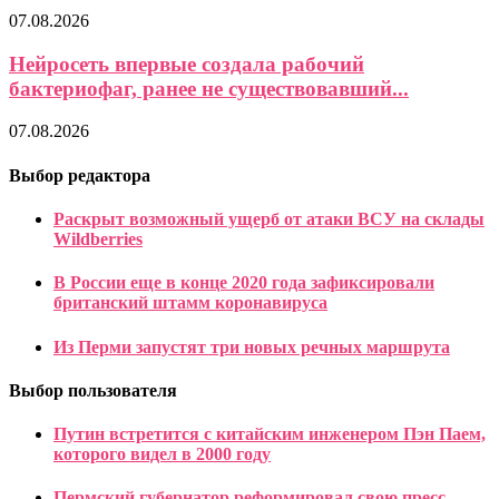
07.08.2026
Нейросеть впервые создала рабочий
бактериофаг, ранее не существовавший...
07.08.2026
Выбор редактора
Раскрыт возможный ущерб от атаки ВСУ на склады
Wildberries
В России еще в конце 2020 года зафиксировали
британский штамм коронавируса
Из Перми запустят три новых речных маршрута
Выбор пользователя
Путин встретится с китайским инженером Пэн Паем,
которого видел в 2000 году
Пермский губернатор реформировал свою пресс-