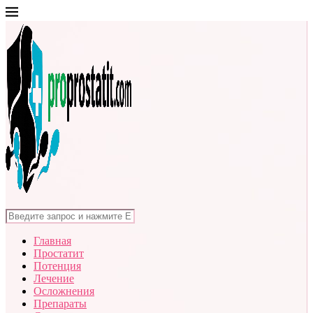
Главная
Простатит
Потенция
Лечение
Осложнения
Препараты