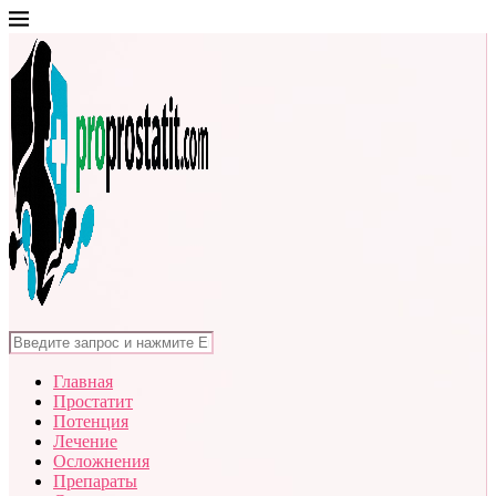
Главная
Простатит
Потенция
Лечение
Осложнения
Препараты