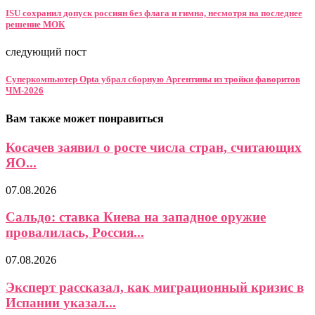
ISU сохранил допуск россиян без флага и гимна, несмотря на последнее
решение МОК
следующий пост
Суперкомпьютер Opta убрал сборную Аргентины из тройки фаворитов
ЧМ-2026
Вам также может понравиться
Косачев заявил о росте числа стран, считающих
ЯО...
07.08.2026
Сальдо: ставка Киева на западное оружие
провалилась, Россия...
07.08.2026
Эксперт рассказал, как миграционный кризис в
Испании указал...