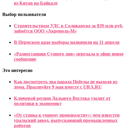
из Китая на Байкале
Выбор пользователя
Строительством УДС в Соликамске за 839 млн руб.
займётся ООО «Акрополь-М»
В Пермском крае выборы назначили на 11 апреля
«Радиостанция Судного дня» передала в эфир новое
сообщение
Это интересно
Как посмотреть два парада Победы не выходя из
дома. Празднуйте 9 мая вместе с URA.RU
Ключевой регион Дальнего Востока уходит от
политики в экономику
«От станка к умному производству»: чем известен
уральский завод, выпускающий промышленных
роботов