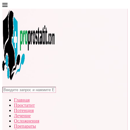
Главная
Простатит
Потенция
Лечение
Осложнения
Препараты