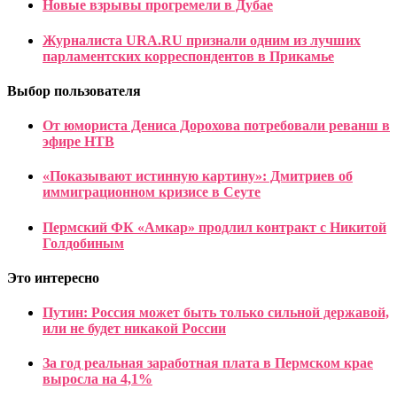
Новые взрывы прогремели в Дубае
Журналиста URA.RU признали одним из лучших
парламентских корреспондентов в Прикамье
Выбор пользователя
От юмориста Дениса Дорохова потребовали реванш в
эфире НТВ
«Показывают истинную картину»: Дмитриев об
иммиграционном кризисе в Сеуте
Пермский ФК «Амкар» продлил контракт с Никитой
Голдобиным
Это интересно
Путин: Россия может быть только сильной державой,
или не будет никакой России
За год реальная заработная плата в Пермском крае
выросла на 4,1%