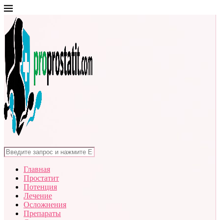
Главная
Простатит
Потенция
Лечение
Осложнения
Препараты