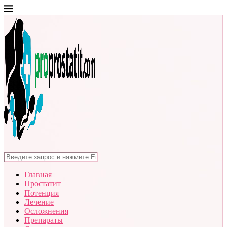
Главная
Простатит
Потенция
Лечение
Осложнения
Препараты