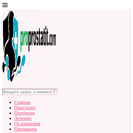
Главная
Простатит
Потенция
Лечение
Осложнения
Препараты