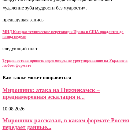
«удаление зуба мудрости без мудрости».
предыдущая запись
МИД Катара: технические переговоры Ирана и США продлятся до
конца недели
следующий пост
Турция готова принять переговоры по урегулированию на Украине в
любом формате
Вам также может понравиться
Мирошник: атака на Нижнекамск –
преднамеренная эскалация и...
10.08.2026
Мирошник рассказал, в каком формате Россия
передает данные...