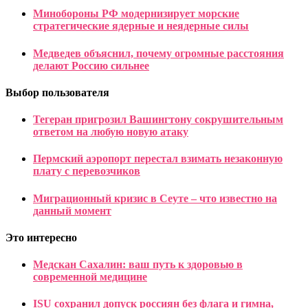
Минобороны РФ модернизирует морские
стратегические ядерные и неядерные силы
Медведев объяснил, почему огромные расстояния
делают Россию сильнее
Выбор пользователя
Тегеран пригрозил Вашингтону сокрушительным
ответом на любую новую атаку
Пермский аэропорт перестал взимать незаконную
плату с перевозчиков
Миграционный кризис в Сеуте – что известно на
данный момент
Это интересно
Медскан Сахалин: ваш путь к здоровью в
современной медицине
ISU сохранил допуск россиян без флага и гимна,