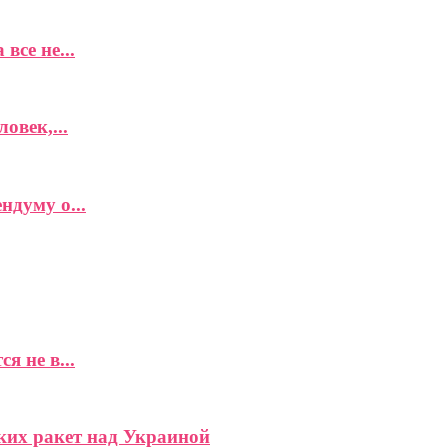
все не...
овек,...
думу о...
 не в...
ких ракет над Украиной