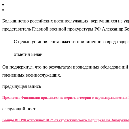
Большинство российских военнослужащих, вернувшихся из укр
представитель Главной военной прокуратуры РФ Александр Бе
С целью установления тяжести причиненного вреда здор
отметил Белан
Он подчеркнул, что по результатам проведенных обследовани
плененных военнослужащих.
предыдущая запись
Президент Финляндии призывает не верить в теории о перенаправляемы
следующий пост
Бойцы ВС РФ оттесняют ВСУ от стратегического маршрута на Запорожь