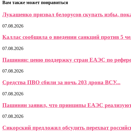
Вам также может понравиться
Лукашенко призвал белорусов скупать избы, пока 
07.08.2026
Каллас сообщила о введении санкций против 5 чел
07.08.2026
Пашинян: ценю поддержку стран ЕАЭС по референ
07.08.2026
Средства ПВО сбили за ночь 203 дрона ВСУ...
07.08.2026
Пашинян заявил, что принципы ЕАЭС реализуются
07.08.2026
Сикорский предложил обсудить перехват российс