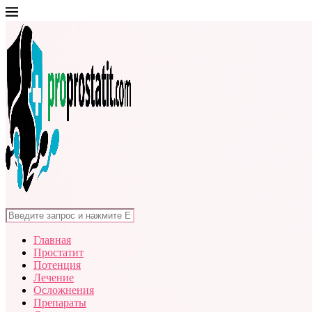
Главная
Простатит
Потенция
Лечение
Осложнения
Препараты