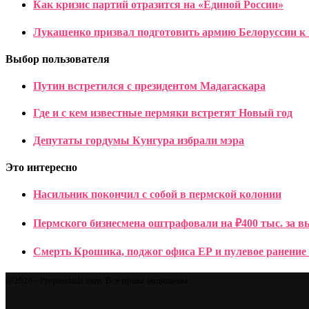
Как кризис партий отразится на «Единой России»
Лукашенко призвал подготовить армию Белоруссии 
Выбор пользователя
Путин встретился с президентом Мадагаскара
Где и с кем известные пермяки встретят Новый год
Депутаты гордумы Кунгура избрали мэра
Это интересно
Насильник покончил с собой в пермской колонии
Пермского бизнесмена оштрафовали на ₽400 тыс. за вы
Смерть Крошика, поджог офиса ЕР и пулевое ранение
@2026 - Proprostatit.com. Все права защищены.