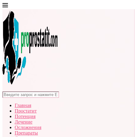
Главная
Простатит
Потенция
Лечение
Осложнения
Препараты