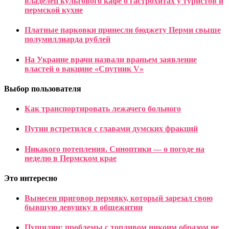
владелец культового кафе о гастрохитах у туристов и
пермской кухне
Платные парковки принесли бюджету Перми свыше
полумиллиарда рублей
На Украине врачи назвали враньем заявление
властей о вакцине «Спутник V»
Выбор пользователя
Как транспортировать лежачего больного
Путин встретился с главами думских фракций
Никакого потепления. Синоптики — о погоде на
неделю в Пермском крае
Это интересно
Вынесен приговор пермяку, который зарезал свою
бывшую девушку в общежитии
Пушилин: проблемы с топливом никоим образом не