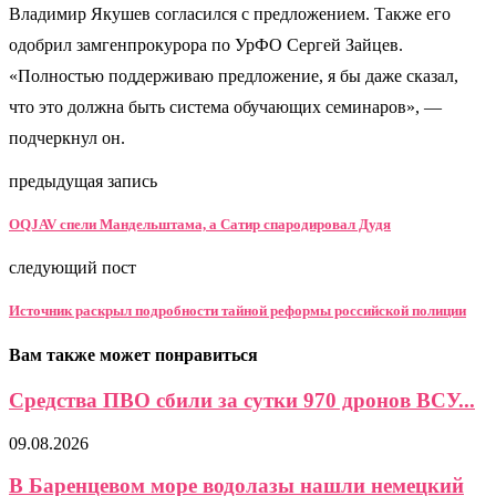
Владимир Якушев согласился с предложением. Также его
одобрил замгенпрокурора по УрФО Сергей Зайцев.
«Полностью поддерживаю предложение, я бы даже сказал,
что это должна быть система обучающих семинаров», —
подчеркнул он.
предыдущая запись
OQJAV спели Мандельштама, а Сатир спародировал Дудя
следующий пост
Источник раскрыл подробности тайной реформы российской полиции
Вам также может понравиться
Средства ПВО сбили за сутки 970 дронов ВСУ...
09.08.2026
В Баренцевом море водолазы нашли немецкий