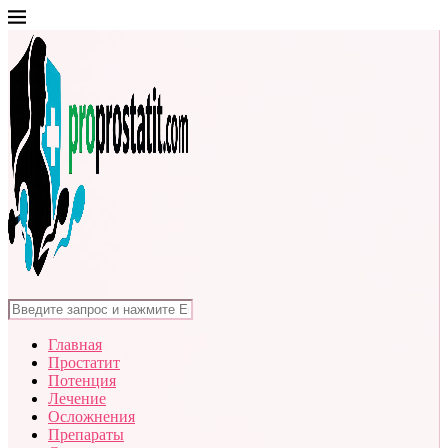
Главная
Простатит
Потенция
Лечение
Осложнения
Препараты