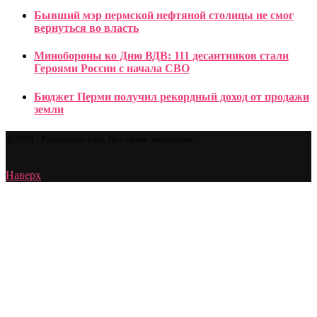
Бывший мэр пермской нефтяной столицы не смог
вернуться во власть
Минобороны ко Дню ВДВ: 111 десантников стали
Героями России с начала СВО
Бюджет Перми получил рекордный доход от продажи
земли
@2026 - Proprostatit.com. Все права защищены.
Наверх