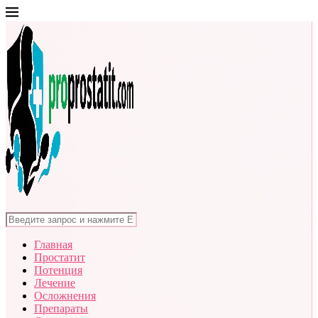
Главная
Простатит
Потенция
Лечение
Осложнения
Препараты