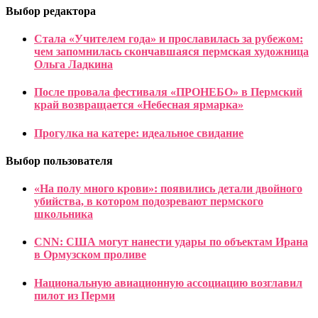
Выбор редактора
Стала «Учителем года» и прославилась за рубежом:
чем запомнилась скончавшаяся пермская художница
Ольга Ладкина
После провала фестиваля «ПРОНЕБО» в Пермский
край возвращается «Небесная ярмарка»
Прогулка на катере: идеальное свидание
Выбор пользователя
«На полу много крови»: появились детали двойного
убийства, в котором подозревают пермского
школьника
CNN: США могут нанести удары по объектам Ирана
в Ормузском проливе
Национальную авиационную ассоциацию возглавил
пилот из Перми