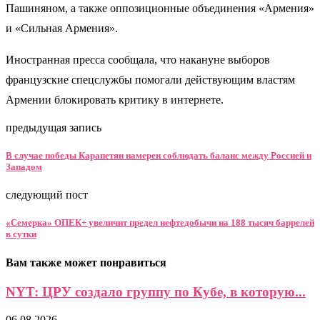
Пашиняном, а также оппозиционные объединения «Армения»
и «Сильная Армения».
Иностранная пресса сообщала, что накануне выборов
французские спецслужбы помогали действующим властям
Армении блокировать критику в интернете.
предыдущая запись
В случае победы Карапетян намерен соблюдать баланс между Россией и
Западом
следующий пост
«Семерка» ОПЕК+ увеличит предел нефтедобычи на 188 тысяч баррелей
в сутки
Вам также может понравиться
NYT: ЦРУ создало группу по Кубе, в которую...
06.08.2026