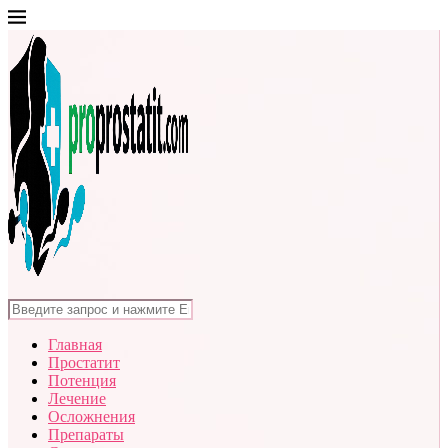
Главная
Простатит
Потенция
Лечение
Осложнения
Препараты