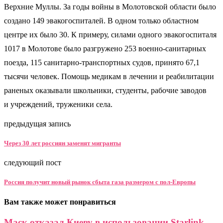
Верхние Муллы. За годы войны в Молотовской области было
создано 149 эвакогоспиталей. В одном только областном
центре их было 30. К примеру, силами одного эвакогоспиталя
1017 в Молотове было разгружено 253 военно-санитарных
поезда, 115 санитарно-транспортных судов, принято 67,1
тысячи человек. Помощь медикам в лечении и реабилитации
раненых оказывали школьники, студенты, рабочие заводов
и учреждений, труженики села.
предыдущая запись
Через 30 лет россиян заменят мигранты
следующий пост
Россия получит новый рынок сбыта газа размером с пол-Европы
Вам также может понравиться
Маск отказал Киеву в использовании Starlink