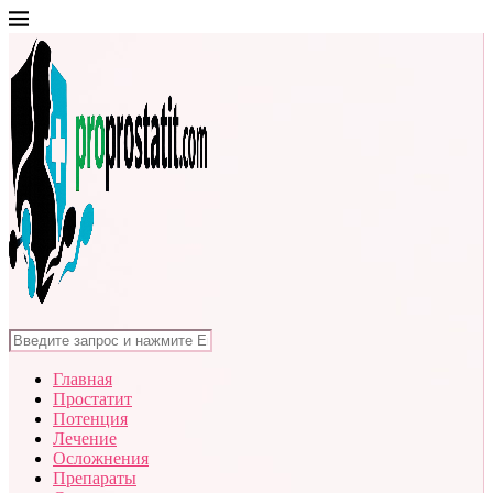
Главная
Простатит
Потенция
Лечение
Осложнения
Препараты