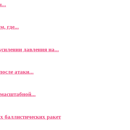
...
 где...
силении давления на...
осле атаки...
 масштабной...
ах баллистических ракет