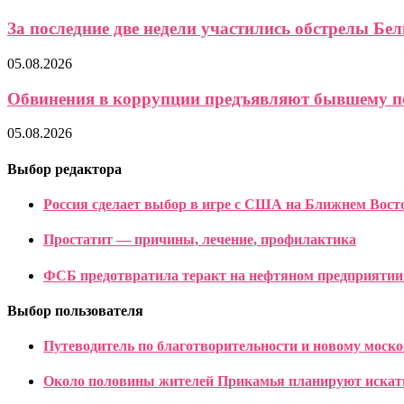
За последние две недели участились обстрелы Бе
05.08.2026
Обвинения в коррупции предъявляют бывшему по
05.08.2026
Выбор редактора
Россия сделает выбор в игре с США на Ближнем Вост
Простатит — причины, лечение, профилактика
ФСБ предотвратила теракт на нефтяном предприятии
Выбор пользователя
Путеводитель по благотворительности и новому моск
Около половины жителей Прикамья планируют искать