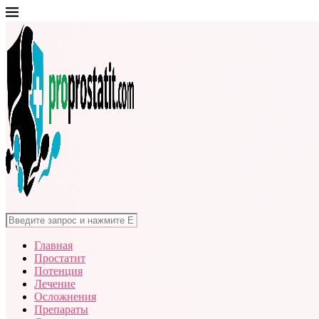
Главная
Простатит
Потенция
Лечение
Осложнения
Препараты