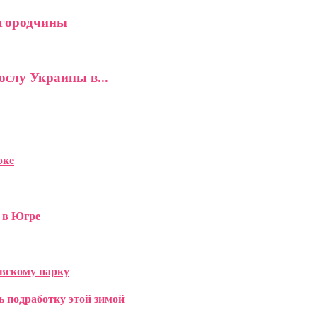
лгородчины
слу Украины в...
оке
 в Югре
овскому парку
 подработку этой зимой