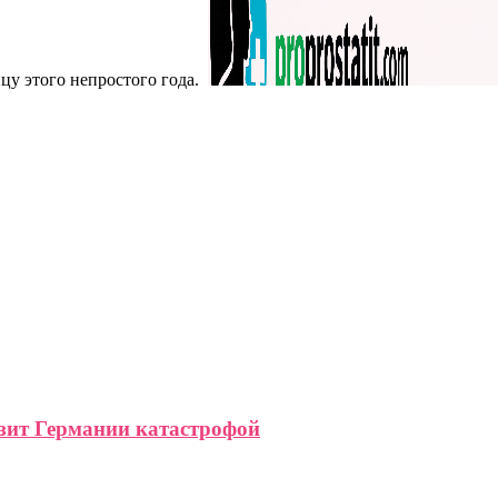
цу этого непростого года.
зит Германии катастрофой