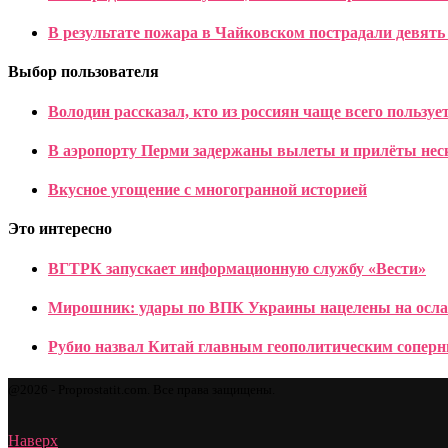
В результате пожара в Чайковском пострадали девять
Выбор пользователя
Володин рассказал, кто из россиян чаще всего пользуе
В аэропорту Перми задержаны вылеты и прилёты нес
Вкусное угощение с многогранной историей
Это интересно
ВГТРК запускает информационную службу «Вести»
Мирошник: удары по ВПК Украины нацелены на ослаб
Рубио назвал Китай главным геополитическим сопе
@2026 - Proprostatit.com. Все права защищены.
Наверх