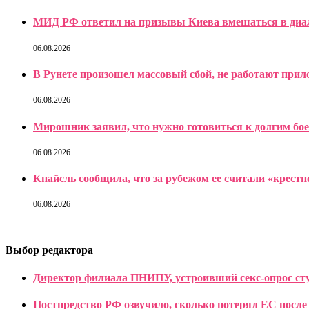
МИД РФ ответил на призывы Киева вмешаться в диа
06.08.2026
В Рунете произошел массовый сбой, не работают прил
06.08.2026
Мирошник заявил, что нужно готовиться к долгим бо
06.08.2026
Кнайсль сообщила, что за рубежом ее считали «крест
06.08.2026
Выбор редактора
Директор филиала ПНИПУ, устроивший секс-опрос студ
Постпредство РФ озвучило, сколько потерял ЕС после 