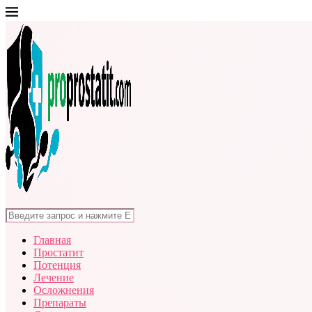
Главная
Простатит
Потенция
Лечение
Осложнения
Препараты