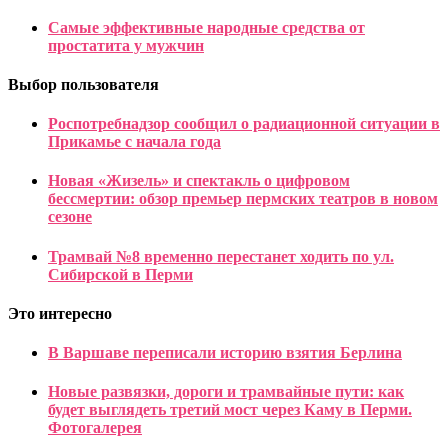
Самые эффективные народные средства от
простатита у мужчин
Выбор пользователя
Роспотребнадзор сообщил о радиационной ситуации в
Прикамье с начала года
Новая «Жизель» и спектакль о цифровом
бессмертии: обзор премьер пермских театров в новом
сезоне
Трамвай №8 временно перестанет ходить по ул.
Сибирской в Перми
Это интересно
В Варшаве переписали историю взятия Берлина
Новые развязки, дороги и трамвайные пути: как
будет выглядеть третий мост через Каму в Перми.
Фотогалерея