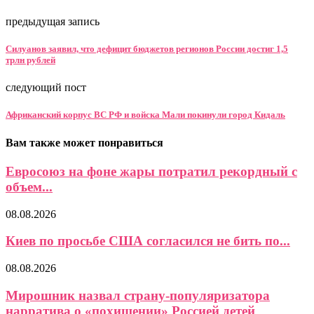
предыдущая запись
Силуанов заявил, что дефицит бюджетов регионов России достиг 1,5
трлн рублей
следующий пост
Африканский корпус ВС РФ и войска Мали покинули город Кидаль
Вам также может понравиться
Евросоюз на фоне жары потратил рекордный с
объем...
08.08.2026
Киев по просьбе США согласился не бить по...
08.08.2026
Мирошник назвал страну-популяризатора
нарратива о «похищении» Россией детей