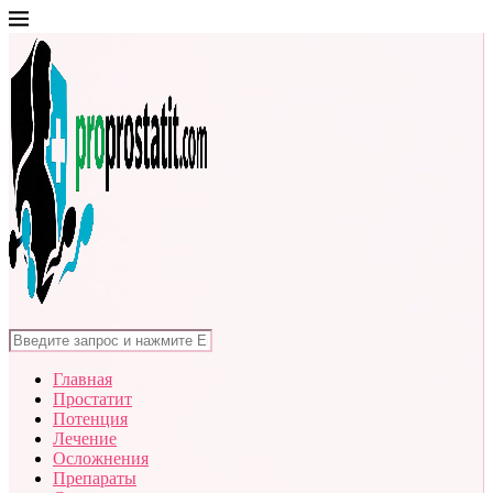
Главная
Простатит
Потенция
Лечение
Осложнения
Препараты