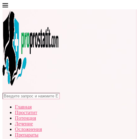
Главная
Простатит
Потенция
Лечение
Осложнения
Препараты