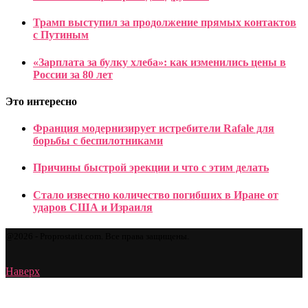
Трамп выступил за продолжение прямых контактов
с Путиным
«Зарплата за булку хлеба»: как изменились цены в
России за 80 лет
Это интересно
Франция модернизирует истребители Rafale для
борьбы с беспилотниками
Причины быстрой эрекции и что с этим делать
Стало известно количество погибших в Иране от
ударов США и Израиля
@2026 - Proprostatit.com. Все права защищены.
Наверх