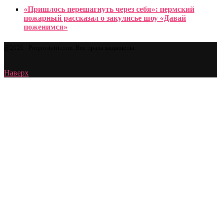
«Пришлось перешагнуть через себя»: пермский
пожарный рассказал о закулисье шоу «Давай
поженимся»
@2026 - Proprostatit.com. Все права защищены.
Наверх