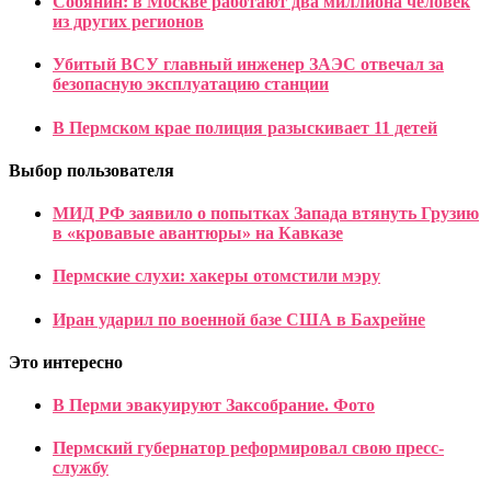
Собянин: в Москве работают два миллиона человек
из других регионов
Убитый ВСУ главный инженер ЗАЭС отвечал за
безопасную эксплуатацию станции
В Пермском крае полиция разыскивает 11 детей
Выбор пользователя
МИД РФ заявило о попытках Запада втянуть Грузию
в «кровавые авантюры» на Кавказе
Пермские слухи: хакеры отомстили мэру
Иран ударил по военной базе США в Бахрейне
Это интересно
В Перми эвакуируют Заксобрание. Фото
Пермский губернатор реформировал свою пресс-
службу