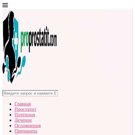
Главная
Простатит
Потенция
Лечение
Осложнения
Препараты