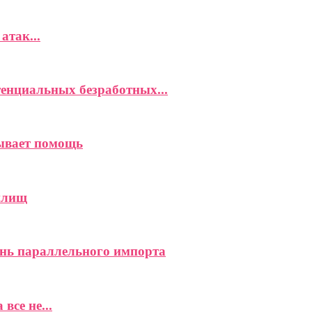
атак...
енциальных безработных...
зывает помощь
илищ
нь параллельного импорта
все не...