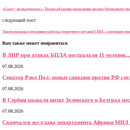
«Смогу ли выдержать»: Трамп объяснил нежелание носить бронежилет п
следующий пост
Трамп раскрыл механизм работы секретного оружия США, с которым п
Вам также может понравиться
В ДНР при атаках БПЛА пострадали 11 человек,..
07.08.2026
Сенатор Рэнд Пол: новые санкции против РФ сдел
07.08.2026
В Сербии назвали визит Зеленского в Белград мес
07.08.2026
Скончался экс-глава департамента Африки МИД