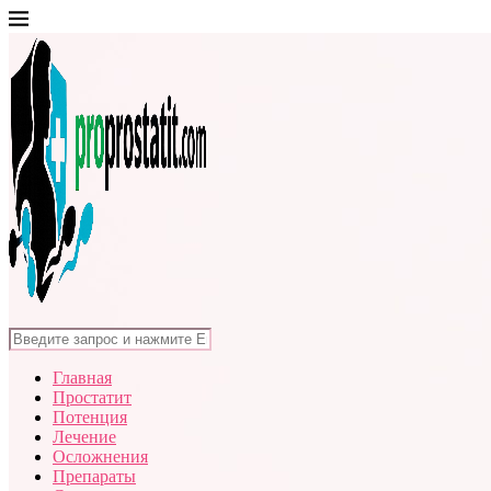
Главная
Простатит
Потенция
Лечение
Осложнения
Препараты