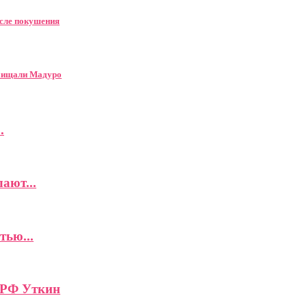
осле покушения
охищали Мадуро
.
ают...
тью...
 РФ Уткин