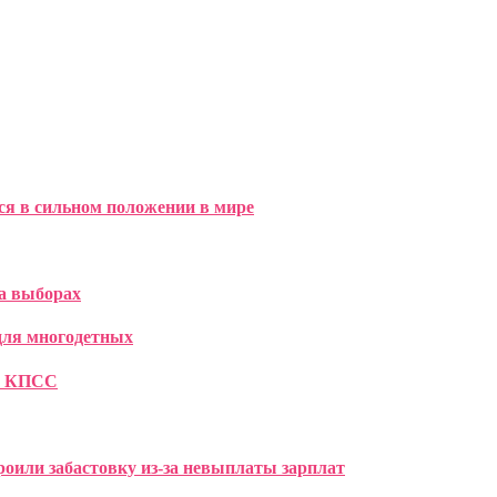
тся в сильном положении в мире
а выборах
для многодетных
вы КПСС
оили забастовку из-за невыплаты зарплат