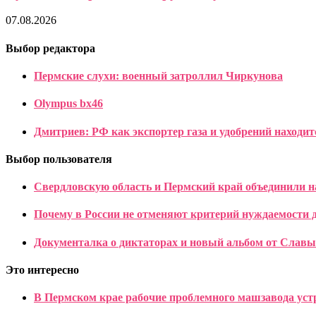
07.08.2026
Выбор редактора
Пермские слухи: военный затроллил Чиркунова
Olympus bx46
Дмитриев: РФ как экспортер газа и удобрений находи
Выбор пользователя
Свердловскую область и Пермский край объединили н
Почему в России не отменяют критерий нуждаемости 
Документалка о диктаторах и новый альбом от Сла
Это интересно
В Пермском крае рабочие проблемного машзавода устр