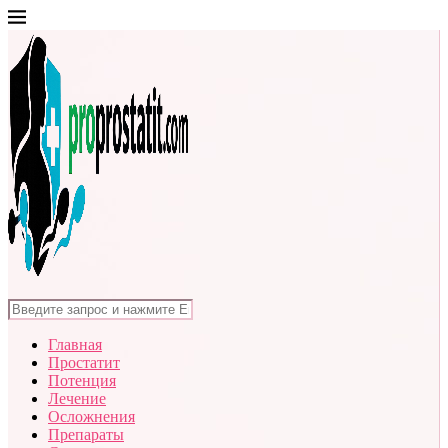
Главная
Простатит
Потенция
Лечение
Осложнения
Препараты