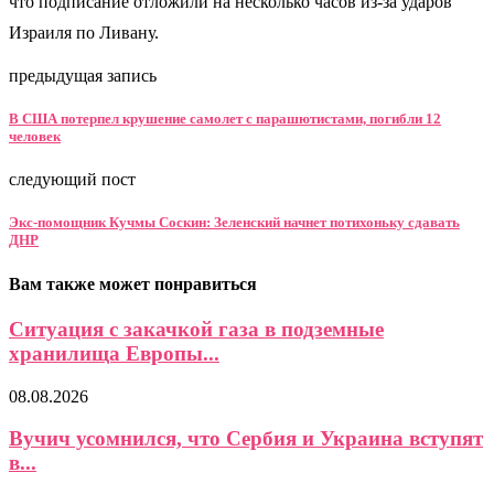
что подписание отложили на несколько часов из-за ударов
Израиля по Ливану.
предыдущая запись
В США потерпел крушение самолет с парашютистами, погибли 12
человек
следующий пост
Экс-помощник Кучмы Соскин: Зеленский начнет потихоньку сдавать
ДНР
Вам также может понравиться
Ситуация с закачкой газа в подземные
хранилища Европы...
08.08.2026
Вучич усомнился, что Сербия и Украина вступят
в...