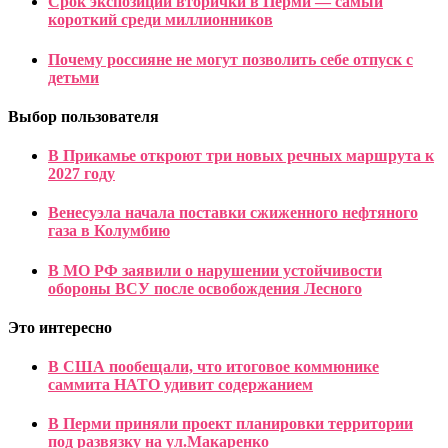
Срок экспозиции вторички в Перми — самый
короткий среди миллионников
Почему россияне не могут позволить себе отпуск с
детьми
Выбор пользователя
В Прикамье откроют три новых речных маршрута к
2027 году
Венесуэла начала поставки сжиженного нефтяного
газа в Колумбию
В МО РФ заявили о нарушении устойчивости
обороны ВСУ после освобождения Лесного
Это интересно
В США пообещали, что итоговое коммюнике
саммита НАТО удивит содержанием
В Перми приняли проект планировки территории
под развязку на ул.Макаренко